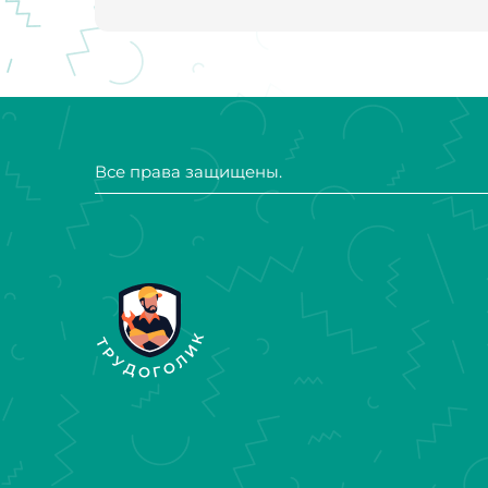
гениальное распределение финансов. 4. Вас уво
мое любимое. Этот черт нанимал нас на 27 тыщ ру
много и разместил после вакансию уже на 25 ты
работает за бОльшую сумму. 6. Ну и если Вы так
случае чего не обосраться, простите)
Все права защищены.