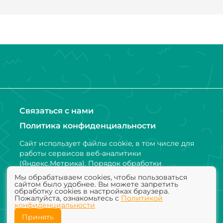
лят, когда захотят ну и куча несоблюдения трудовых отношений. 
блей, что в пересчете на раб/час копейки, но он решил , что и эт
щ. Так что имейте это ввиду, что Ваша невменько коллега Олеся
и решились или уже работаете здесь, собирайте сразу док.базу, чт
Связаться с нами
Политика конфиденциальности
Сайт использует файлы cookie, в том числе для
работы сервисов веб-аналитики
(Яндекс.Метрика). Порядок обработки
персональных данных и информации,
Мы обрабатываем cookies, чтобы пользоваться
получаемой с использованием файлов cookie,
сайтом было удобнее. Вы можете запретить
обработку cookies в настройках браузера.
установлен Политикой конфиденциальности
Пожалуйста, ознакомьтесь с
Политикой
конфиденциальности
Принять