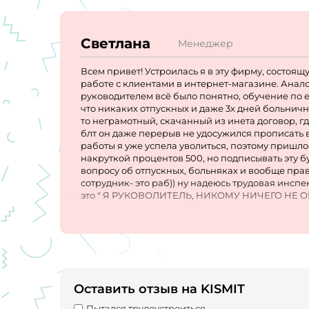
Светлана
Менеджер
Всем привет! Устроилась я в эту фирму, состоя
работе с клиентами в интернет-магазине. Анал
руководителем всё было понятно, обучение по е
что никаких отпускных и даже 3х дней больничн
то неграмотный, скачанный из инета договор, гд
блт он даже перерыв не удосужился прописать в
работы я уже успела уволиться, поэтому пришло
накруткой процентов 500, но подписывать эту б
вопросу об отпускных, больняках и вообще прав
сотрудник- это раб)) ну надеюсь трудовая инспе
это " Я РУКОВОЛИТЕЛЬ, НИКОМУ НИЧЕГО НЕ ОБЯЗ
которую кст и ИП оформлено ( чувак, надеюсь т
а если зайти в его инстаграм, то СЧАСТЛИВ
возможности сразу шерстите соц.сети руководи
фразу про счастливых людей, можно не продолжа
самой работе. Максон свалил обучение на стар
реально не понимаю ее значения. Обучающего м
которую ты сам, ка кдятел постоянно что то спра
Оставить отзыв на KISMIT
при этом будет заё**ть каждые полчаса по какой
Также Вас будут ждать еженедельно какие то нов
Пытался трудоустроиться