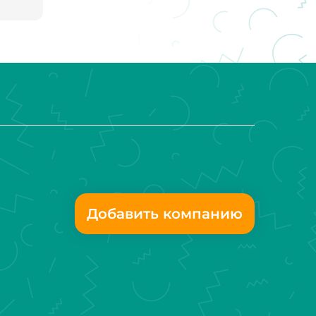
5 И
ого
об в
Добавить компанию