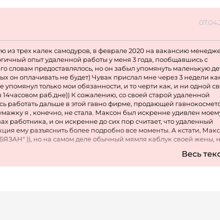
07.04
щую из трех калек самодуров, в феврале 2020 на вакансию менедж
огичный опыт удаленной работы у меня 3 года, пообщавшись с
го словам предоставлялось, но он забыл упомянуть маленькую де
ых он оплачивать не будет) Чувак прислал мне через 3 недели ка
е упомянул только мои обязанности, и то черти как, и ни одной св
 14часовом раб.дне)) К сожалению, со своей старой удаленной
сь работать дальше в этой гавно фирме, продающей гавнокосмето
умажку я , конечно, не стала. Максон был искренне удивлен моем
ах работника, и он искренне до сих пор считает, что удаленный
кция ему разъяснить более подробно все моменты. А кстати, Макс
АН" )), но на самом деле обычный мямля каблук своей жены, 
ы как то числишься в организации женушки и платишь за себя нал
Весь тек
ЫЙ МУЖ СЧАСТЛИВОЙ ЖЕНЫ И СЫНУЛЬКИ АХАХАХ. Ребята, по
телей семейных подрядов и не только, и если видите это волшеб
ть, человек - ГАВНО )) ну так показывает практика сорян Перей
шего менеджера Машу. Маша не делает ни х*я в этой фирме, я
атериала у нее НЕТ! Должностной инструкции- НЕТ! Есть Маша,
шиваешь, касательно работы и она раз в 2 дня может тебе ответит
 то неважной херне, ну видимо показывает что она работает лол
овведения, о которых даже не оповестят лично, но будут требова