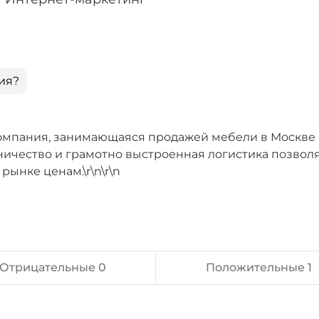
ия?
 компания, занимающаяся продажей мебели в Москве
ничество и грамотно выстроенная логистика позвол
ынке ценам.\r\n\r\n
Отрицательные 0
Положительные 1