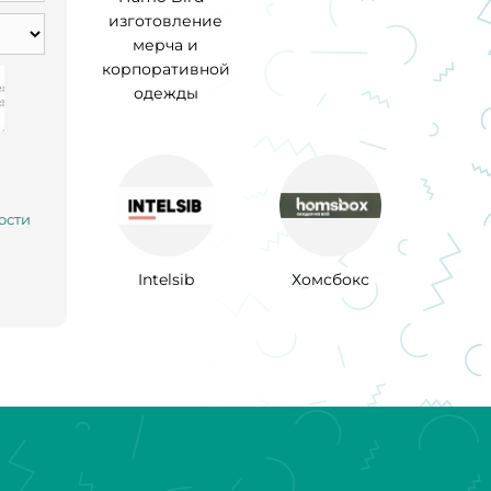
изготовление
мерча и
корпоративной
одежды
ости
Intelsib
Хомсбокс