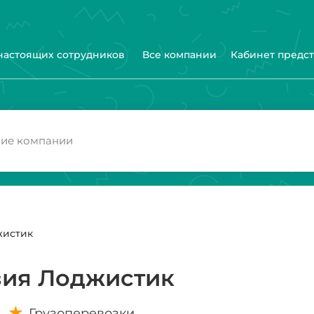
 настоящих сотрудников
Все компании
Кабинет предс
жистик
зия Лоджистик
Грузоперевозки