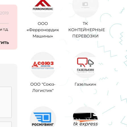
.2019
ООО
ТК
 т.д.
«Ферронордик
КОНТЕЙНЕРНЫЕ
Машины»
ПЕРЕВОЗКИ
тить
ООО "Союз-
Газелькин
Логистик"