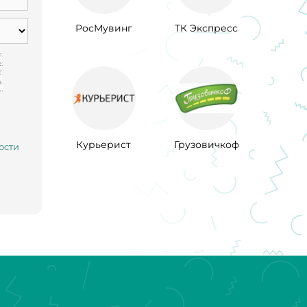
РосМувинг
ТК Экспресс
Курьерист
Грузовичкоф
ости