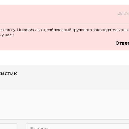
28.07
 кассу. Никаких льгот, соблюдений трудового законодательства и
у нас!!!
Отве
жистик