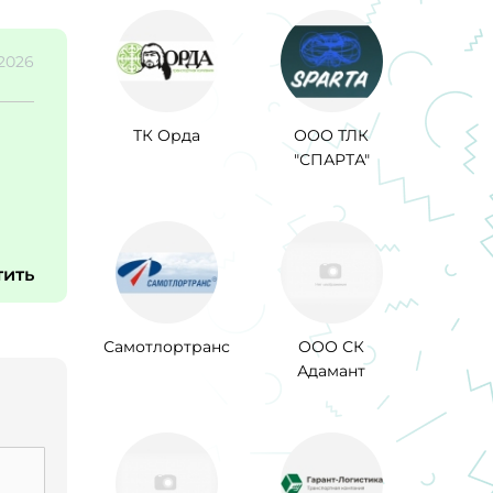
.2026
ТК Орда
ООО ТЛК
"СПАРТА"
тить
Самотлортранс
ООО СК
Адамант