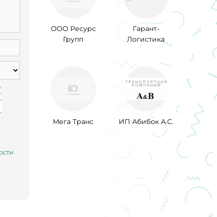
ООО Ресурс
Гарант-
Групп
Логистика
Мега Транс
ИП Абибок А.С.
ости