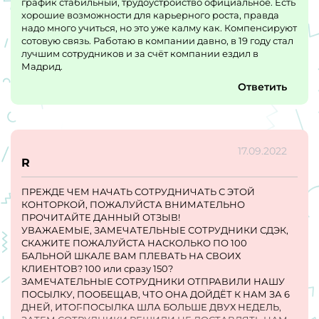
сразу же выгоняют. По истечении испытательного срока,
график стабильный, трудоустройство официальное. Есть
даже при учете хороших рабочих показателей и
хорошие возможности для карьерного роста, правда
выполнения всех должностных обязанностей вас могут
надо много учиться, но это уже калму как. Компенсируют
уволить если не выйдете на подработку.
сотовую связь. Работаю в компании давно, в 19 году стал
лучшим сотрудников и за счёт компании ездил в
Мадрид.
Ответить
17.09.2022
R
ПРЕЖДЕ ЧЕМ НАЧАТЬ СОТРУДНИЧАТЬ С ЭТОЙ
КОНТОРКОЙ, ПОЖАЛУЙСТА ВНИМАТЕЛЬНО
ПРОЧИТАЙТЕ ДАННЫЙ ОТЗЫВ!
УВАЖАЕМЫЕ, ЗАМЕЧАТЕЛЬНЫЕ СОТРУДНИКИ СДЭК,
СКАЖИТЕ ПОЖАЛУЙСТА НАСКОЛЬКО ПО 100
БАЛЬНОЙ ШКАЛЕ ВАМ ПЛЕВАТЬ НА СВОИХ
КЛИЕНТОВ? 100 или сразу 150?
ЗАМЕЧАТЕЛЬНЫЕ СОТРУДНИКИ ОТПРАВИЛИ НАШУ
ПОСЫЛКУ, ПООБЕЩАВ, ЧТО ОНА ДОЙДЁТ К НАМ ЗА 6
ДНЕЙ, ИТОГ-ПОСЫЛКА ШЛА БОЛЬШЕ ДВУХ НЕДЕЛЬ,