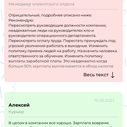
Менеджер клиентского отдела
Отрицательный, подробнее описано ниже.
Рекомендую:
Пересмотреть руководящие должности компании,
неадекватные люди на руководителях кло и
руководители операционного департамента.
Пересмотреть оплату труда. Перестать принуждать под
угрозой уволнения работать в выходные. Изменить
политику приема людей на работу. Назначить человека
ответственного за обучение. Изменить политику
выплаты заработной платы. Это неадекватно когда
больше 50% зарплаты выплачивается в обход налогов
при учете, что трудоустройство официальное. Провести
Весь текст
реорганизацию рабочего пространства на некоторых
точках. Прекратить под угрозой увольнения,
принуждать людей с температурой или болезнями
выходить на работу.
По итогу в данный момент рассматривать данную
16.05.2023
вакансию не советую никому. Т.к вас возьмут на
Алексей
испытательный срок, будут штрафовать по причине
Курьер
плохого настроения руководителя, обучать
соответственно вас тоже никто не будет. Будут
принуждать работать сверхурочно т.к всех кто приходит
В целом в компании все хорошо. Зарплата вовремя,