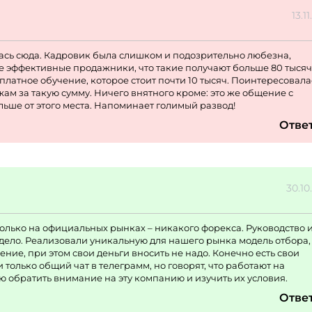
13.1
лась сюда. Кадровик была слишком и подозрительно любезна,
е эффективные продажники, что такие получают больше 80 тысяч
платное обучение, которое стоит почти 10 тысяч. Поинтересовала
ам за такую сумму. Ничего внятного кроме: это же общение с
ьше от этого места. Напоминает голимый развод!
Отве
30.10
лько на официальных рынках – никакого форекса. Руководство 
ело. Реализовали уникальную для нашего рынка модель отбора,
ние, при этом свои деньги вносить не надо. Конечно есть свои
только общий чат в телеграмм, но говорят, что работают на
ю обратить внимание на эту компанию и изучить их условия.
Отве