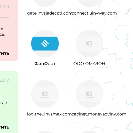
1.2019
gate.invsjadecptl.com
connect.uinvway.com
 в
сь,
тить
ФинФорт
ООО ОМАЗОН
.2019
и
 где
log.theuinvsmax.com
cabinet.moneyadvinv.com
тить