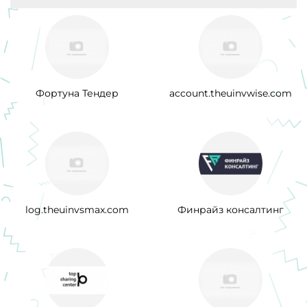
Фортуна Тендер
account.theuinvwise.com
log.theuinvsmax.com
Финрайз консалтинг