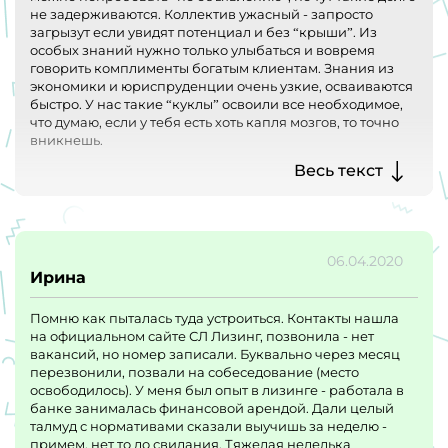
не задерживаются. Коллектив ужасный - запросто
загрызут если увидят потенциал и без “крыши”. Из
особых знаний нужно только улыбаться и вовремя
говорить комплименты богатым клиентам. Знания из
экономики и юриспруденции очень узкие, осваиваются
быстро. У нас такие “куклы” освоили все необходимое,
что думаю, если у тебя есть хоть капля мозгов, то точно
вникнешь.
За место стоит побороться хотя бы из-за зарплаты,
Весь текст
социальных гарантий и престижности. но искать друзей
в своем отделе не рекомендую. Тут нужно уметь идти по
головам.
06.04.2020
Ирина
Помню как пыталась туда устроиться. Контакты нашла
на официальном сайте СЛ Лизинг, позвонила - нет
вакансий, но номер записали. Буквально через месяц
перезвонили, позвали на собеседование (место
освободилось). У меня был опыт в лизинге - работала в
банке занималась финансовой арендой. Дали целый
талмуд с нормативами сказали выучишь за неделю -
примем, нет то до свидания. Тяжелая неделька