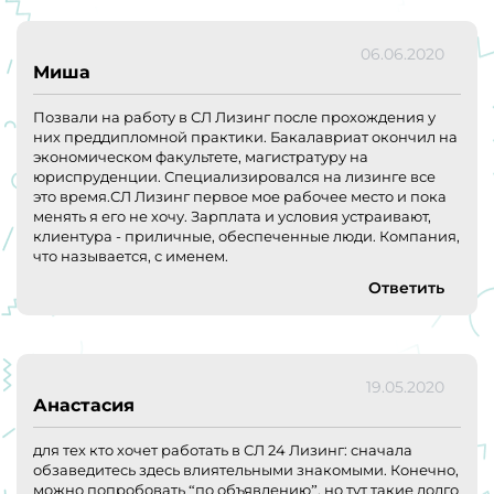
06.06.2020
Миша
Позвали на работу в СЛ Лизинг после прохождения у
них преддипломной практики. Бакалавриат окончил на
экономическом факультете, магистратуру на
юриспруденции. Специализировался на лизинге все
это время.СЛ Лизинг первое мое рабочее место и пока
менять я его не хочу. Зарплата и условия устраивают,
клиентура - приличные, обеспеченные люди. Компания,
что называется, с именем.
Ответить
19.05.2020
Анастасия
для тех кто хочет работать в СЛ 24 Лизинг: сначала
обзаведитесь здесь влиятельными знакомыми. Конечно,
можно попробовать “по объявлению”, но тут такие долго