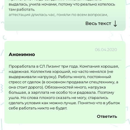
выдалась, учила ночами, потому что реально хотелось
там работать.
аттестация длилась час, гоняли по всем вопросам,
посыпалась на последнем, но мне простили (сказали что
Весь текст
видят что поняла). Месяц был испытательный срок, но
сразу дали право подписи. С одной стороны страшно, с
другой - приятно что доверяют, воспитывается
ответственность.
проработала там год, потом вышла замуж и мы уехали в
06.04.2020
питер. С работы пришлось уволиться. Очень скучаю,
Анонимно
опыт был бесценный. Благодаря этому легко нашла
работу в сфере лизинга.
Проработала в СЛ Лизинг три года. Компания хорошая,
надежная. Коллектив хороший, но часто менялся (не
выдерживали нагрузку). Работы много, постоянный
стресс от сделок (в основном продавали спецтехнику, а
она стоит дорого). Обязанностей много, нагрузка
большая, а зарплата не особо то и радовала. Поэтому
ушла. Но слова плохого сказать не могу, старались
сделать условия как можно лучше. Понятно что в убыток
себе работать никто не будет.
Ответить