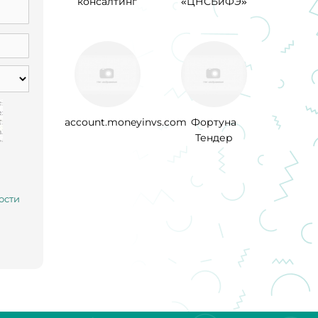
консалтинг
«ЦНСБиФЭ»
account.moneyinvs.com
Фортуна
Тендер
ости