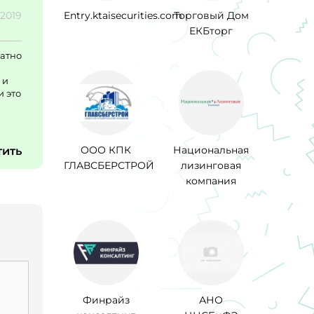
.2019
Entry.ktaisecurities.com
Торговый Дом
ЕКБторг
ратно
 и
и это
ООО КПК
Национальная
тить
ГЛАВСБЕРСТРОЙ
лизинговая
компания
Финрайз
АНО