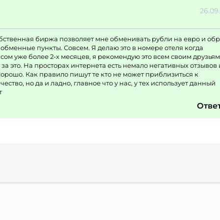
26.09
бственная биржа позволяет мне обменивать рубли на евро и об
в обменные пункты. Совсем. Я делаю это в номере отеля когда
сом уже более 2-х месяцев, я рекомендую это всем своим друзьям
за это. На просторах интернета есть немало негативных отзывов 
орошо. Как правило пишут те кто не может приблизиться к
ство, но да и ладно, главное что у нас, у тех использует данный
т
Отве