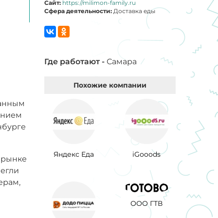
Сайт:
https://milimon-family.ru
Сфера деятельности:
Доставка еды
Где работают -
Самара
Похожие компании
ранным
ением
нбурге
Яндекс Еда
iGooods
а рынке
легли
ерам,
ООО ГТВ