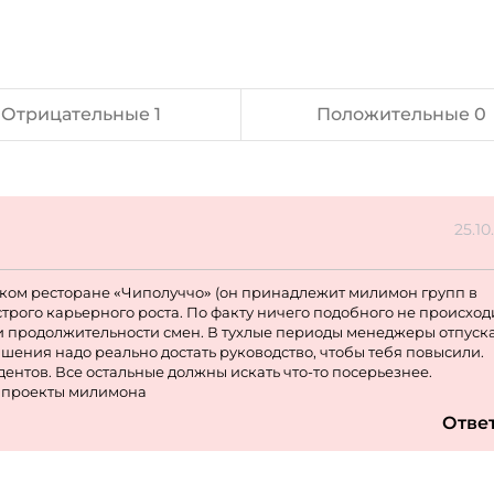
Отрицательные 1
Положительные 0
25.10
ском ресторане «Чиполуччо» (он принадлежит милимон групп в
трого карьерного роста. По факту ничего подобного не происходи
а и продолжительности смен. В тухлые периоды менеджеры отпуск
ышения надо реально достать руководство, чтобы тебя повысили.
дентов. Все остальные должны искать что-то посерьезнее.
ые проекты милимона
Отве