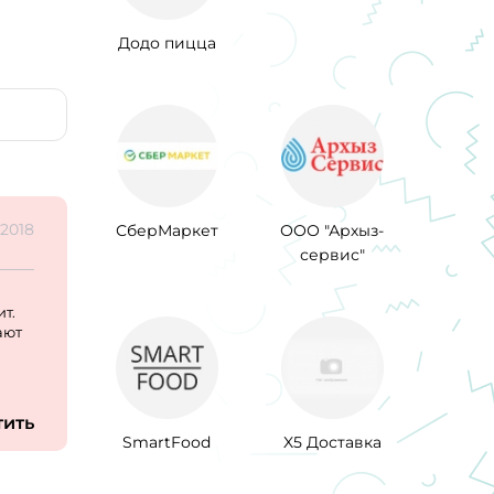
Додо пицца
.2018
СберМаркет
ООО "Архыз-
сервис"
т.
ают
тить
SmartFood
X5 Доставка