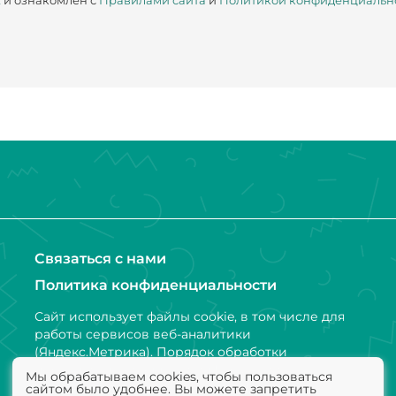
х
и ознакомлен с
Правилами сайта
и
Политикой конфиденциальн
Связаться с нами
Политика конфиденциальности
Сайт использует файлы cookie, в том числе для
работы сервисов веб-аналитики
(Яндекс.Метрика). Порядок обработки
персональных данных и информации,
Мы обрабатываем cookies, чтобы пользоваться
получаемой с использованием файлов cookie,
сайтом было удобнее. Вы можете запретить