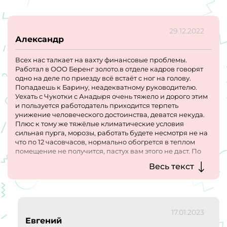
29.12.2022
Александр
Всех нас талкает на вахту финансовые проблемы.
Работал в ООО Беренг золото.в отделе кадров говорят
одно на деле по приезду всё встаёт с ног на голову.
Попадаешь к Барину, неадекватному руководителю.
Уехать с Чукотки с Анадыря очень тяжело и дорого этим
и пользуется работодатель приходится терпеть
унижение человеческого достоинства, деватся некуда.
Плюс к тому же тяжёлые климатические условия
сильная пурга, морозы, работать будете несмотря не на
что по 12 часовчасов, нормально обогрется в теплом
помещение не получится, пастух вам этого не даст. По
этому 1000 раз подумайте взвесьте всё, что бы ехать к
Весь текст
данному работодателю в данный регион, Всех
скептиков котрые сидя на диване дома рассужающих
выпил или накосячил, тот кто хочет испытать свою
судьбу, желаю удачи.
17.01.2023
Евгений