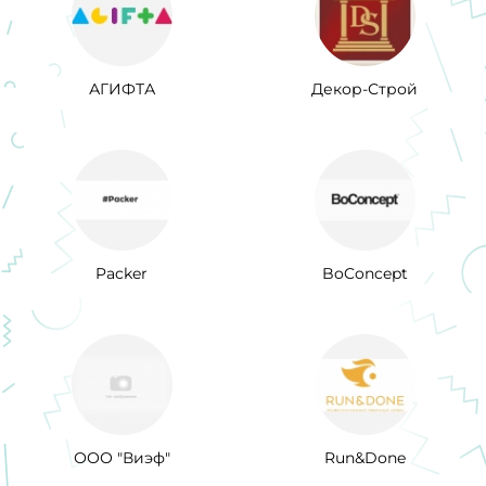
АГИФТА
Декор-Строй
Packer
BoConcept
ООО "Виэф"
Run&Done