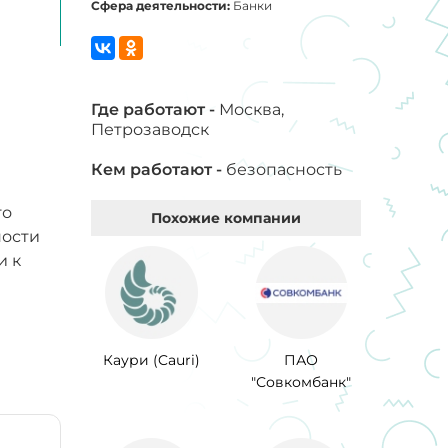
Сфера деятельности:
Банки
Где работают -
Москва,
Петрозаводск
Кем работают -
безопасность
го
Похожие компании
ности
и к
Каури (Cauri)
ПАО
"Совкомбанк"