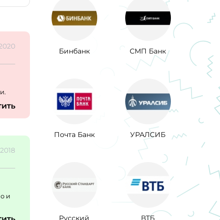
.2020
Бинбанк
СМП Банк
и.
тить
Почта Банк
УРАЛСИБ
.2018
о и
Русский
ВТБ
тить