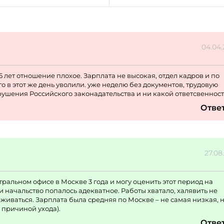
04.04
5 лет отношение плохое. Зарплата не высокая, отдел кадров и по
о в этот же день уволили. уже неделю без документов, трудовую
рушения Российского законадательства и ни какой ответсвенност
Отве
27.08
ральном офисе в Москве 3 года и могу оценить этот период на
 и начальство попалось адекватное. Работы хватало, халявить не
живаться. Зарплата была средняя по Москве – не самая низкая, н
 причиной ухода).
Отве