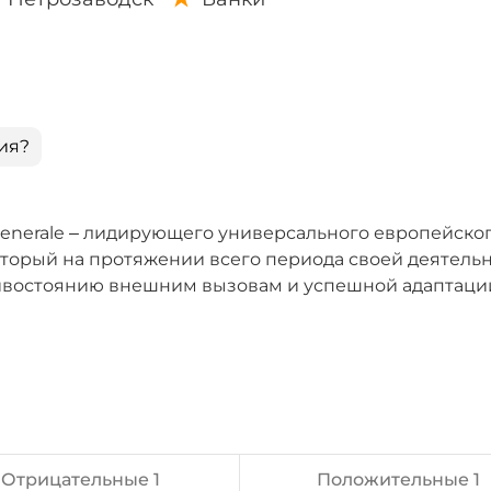
ия?
Generale – лидирующего универсального европейско
который на протяжении всего периода своей деятель
тивостоянию внешним вызовам и успешной адаптаци
Отрицательные 1
Положительные 1