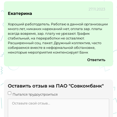
нашу работу более эффективной и приятной.
Третье, это возможности для развития. Этот банк
27.11.2023
предоставляет множество возможностей для
Екатерина
профессионального роста и развития. Они
поддерживают меня в моих учебных и карьерных целях,
Хороший работодатель. Работаю в данной организации
и я знаю, что у меня есть возможность подняться по
много лет, никаких нареканий нет, оплата зар. платы
карьерной лестнице внутри банка. Это дает мне
всегда вовремя, зар. плату не урезают. График
мотивацию и желание работать еще лучше.
стабильный, на переработки не оставляют.
В целом, я очень довольна своей работой в этом банке.
Расширенный соц. пакет. Дружный коллектив, часто
Я горжусь тем, что являюсь частью этой команды, и я
собираемся вместе в неформальной обстановке,
уверена, что мы и дальше будем достигать великих
некоторые мероприятия компенсирует Банк
результатов. Большое спасибо за отличную работу и
заботу о сотрудниках.
Ответить
Оставить отзыв на ПАО "Совкомбанк"
Пытался трудоустроиться