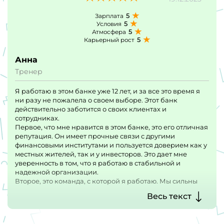
5
Зарплата
5
Условия
5
Атмосфера
5
Карьерный рост
Анна
Тренер
Я работаю в этом банке уже 12 лет, и за все это время я
ни разу не пожалела о своем выборе. Этот банк
действительно заботится о своих клиентах и
сотрудниках.
Первое, что мне нравится в этом банке, это его отличная
репутация. Он имеет прочные связи с другими
финансовыми институтами и пользуется доверием как у
местных жителей, так и у инвесторов. Это дает мне
уверенность в том, что я работаю в стабильной и
надежной организации.
Второе, это команда, с которой я работаю. Мы сильны
своими профессионалами, которые всегда готовы
Весь текст
помочь друг другу. У нас открытая и дружественная
рабочая атмосфера, где каждый ценится и уважается.
Мы действительно работаем в команде, и это делает