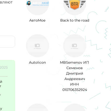
авляют
АвтоМое
Back to the road
Autolicon
MBSemenov ИП
.2025
Семенов
Дмитрий
Андреевич
ой
ИНН
т
010706352924
у
ну