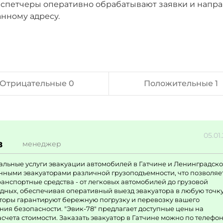
диспетчеры оперативно обрабатывают заявки и напр
нному адресу.
Отрицательные 0
Положительные 1
05.01
в
менеджер
альные услуги эвакуации автомобилей в Гатчине и Ленинградск
нными эвакуаторами различной грузоподъемности, что позволяе
анспортные средства - от легковых автомобилей до грузовой
одных, обеспечивая оперативный выезд эвакуатора в любую точк
торы гарантируют бережную погрузку и перевозку вашего
ния безопасности. "Эвик-78" предлагает доступные цены на
чета стоимости. Заказать эвакуатор в Гатчине можно по телефо