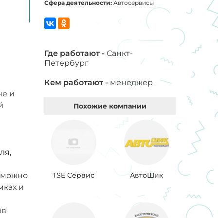
Сфера деятельности:
Автосервисы
Где работают -
Санкт-
Петербург
Кем работают -
менеджер
не и
й
Похожие компании
е
ля,
е можно
TSE Сервис
АвтоШик
мках и
ов