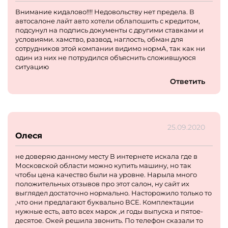
Внимание кидалово!!!! Недовольству нет предела. В
автосалоне лайт авто хотели облапошить с кредитом,
подсунул на подпись документы с другими ставками и
условиями. хамство, развод, наглость, обман для
сотрудников этой компании видимо нормА, так как ни
один из них не потрудился объяснить сложившуюся
ситуацию
Ответить
25.09.2020
Олеся
не доверяю данному месту В интернете искала где в
Московской области можно купить машину, но так
чтобы цена качество были на уровне. Нарыла много
положительных отзывов про этот салон, ну сайт их
выглядел достаточно нормально. Насторожило только то
,что они предлагают буквально ВСЕ. Комплектации
нужные есть, авто всех марок ,и годы выпуска и пятое-
десятое. Окей решила звонить. По телефон сказали то