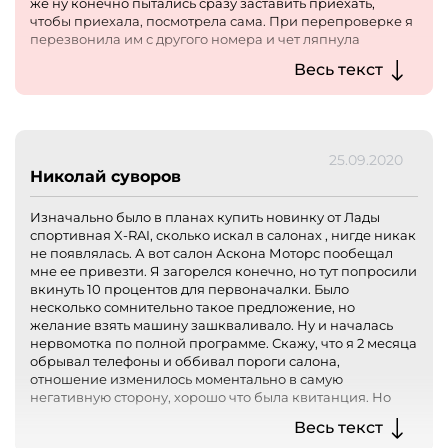
же ну конечно пытались сразу заставить приехать,
чтобы приехала, посмотрела сама. При перепроверке я
перезвонила им с другого номера и чет ляпнула
Chevrolet Tracker новый. Мне сказали что и это есть
Весь текст
,приезжайте мол. Ну а эти машины вроде как сняли с
производства, так что звучит слишком
подозрительно,поэтому не поехала. Может оно к
лучшему, бог уберег от мошенников.
25.09.2020
Николай суворов
Изначально было в планах купить новинку от Лады
спортивная X-RAI, сколько искал в салонах , нигде никак
не появлялась. А вот салон Аскона Моторс пообещал
мне ее привезти. Я загорелся конечно, но тут попросили
вкинуть 10 процентов для первоначалки. Было
несколько сомнительно такое предложение, но
желание взять машину зашкваливало. Ну и началась
нервомотка по полной программе. Скажу, что я 2 месяца
обрывал телефоны и оббивал пороги салона,
отношение изменилось моментально в самую
негативную сторону, хорошо что была квитанция. Но
когда пришел уже с юристом , видимо решили
Весь текст
остановится и отдали деньги.