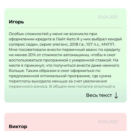
Когда автомобиль был уже куплен и нам вручён пакет
документов, мы уехали счастливые! Нас даже менеджер
сфотографировал на память(ну да.... где таких он еще
10.04.2021
найдет)... По приезду домой, мы решили позвонить в
Игорь
Россельхоз банк на горячую линию(надо же знать, когда
надо подойти, что б %снизился)... Но!!! Как оказывается,
Особых сложностей у меня не возникло при
банк Россельхоз не имеет партнеров и, что никакого
оформлении кредита в Лайт Авто Я у них выбрал хендай
финансирования они не дают через МЕСЯЦ!!! Тут
солярис седан, серия элеганс, 2018 г.в., 107 л.с., МКПП.
решили проверить пакет документов и.... О, УЖАС!!!
Мне посоветовали внести первичный аванс по кредиту
Машина оказывается в непригодном состояние, в
не менее 20% от стоимости автомашины, чтобы я смог
кредит впихано множество ненужных страховок (хотя
воспользоваться программой с умеренной ставкой. На
мы предупредили, что нам ничего не надо, мы заплатим,
месте я прикинул, что получиться внести даже немного
наличными)... ЛЮДИ!! БУДЬТЕ БДИТЕЛЬНЫ КОГДА
больше. Таким образом я смог оформиться по
ПРИХОДИТЕ В ЭТОТ САЛОН!!!! ВСЕМ СВОИМ
предложенной оптимальной программе, где сумма
ЗНАКОМЫМ МЫ УЖЕ О МАХИНАЦИЯХ ЭТОГО САЛОНА
переплаты выходила меньше за счет увеличения
РАССКАЗАЛИ!!! И КУДА НАДО УЖЕ ОБРАТИЛИСЬ!!!!
первичного взноса. В общем мне попался опытный и
толковый специалист, который подробно всё объяснил и
Весь текст
сделал предварительные расчеты. Одобрение из банка
стало для меня формальностью. С трудом набрался
терпения, пока все необходимые бумаги оформили.
01.04.2021
Виктор