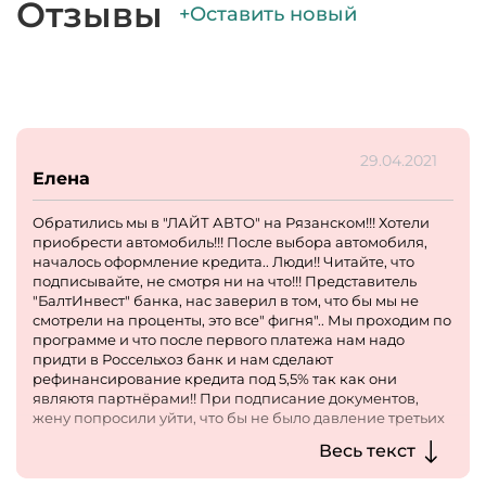
Отзывы
+Оставить новый
29.04.2021
Елена
Обратились мы в "ЛАЙТ АВТО" на Рязанском!!! Хотели
приобрести автомобиль!!! После выбора автомобиля,
началось оформление кредита.. Люди!! Читайте, что
подписывайте, не смотря ни на что!!! Представитель
"БалтИнвест" банка, нас заверил в том, что бы мы не
смотрели на проценты, это все" фигня".. Мы проходим по
программе и что после первого платежа нам надо
придти в Россельхоз банк и нам сделают
рефинансирование кредита под 5,5% так как они
являютя партнёрами!! При подписание документов,
жену попросили уйти, что бы не было давление третьих
лиц!!! Мы попросили пробить машину по vin коду,
Весь текст
менеджер нам предоставил бумагу, чуть ли не с
идеальным состоянием (после прочтения он ее забрал)...