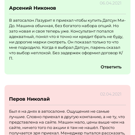
06.04.2021
Арсений Никонов
В автосалон Лазурит я приехал чтобы купить Датсун Ми-
До. Машина обычная, без богатого набора опций. Но
зато новая и своя теперь уже. Консультант попался
адекватный, понял что я точно ни кредит брать не буду,
ни дорогие марки смотреть. Он показал только то что
мне подходило. Когда я выбрал Датсун, парень сказал
что выбор неплохой. Без задержек оформил договор К/
П.
Ответить
02.04.2021
Перов Николай
Был я на днях в автосалоне. Ощущения не самые
лучшие. Словно приехал в другую компанию, а не ту, что
представлена на сайте. Машин мало, цены выше чем на
сайте, ничего того по акции я там не нашёл. Просто
получается зря приехал. Менеджер пытался рассказать,