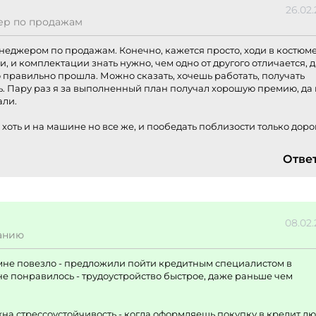
26.02
р по продажам
неджером по продажам. Конечно, кажется просто, ходи в костюме
и, и комплектации знать нужно, чем одно от другого отличается, д
 правильно прошла. Можно сказать, хочешь работать, получать
ить. Пару раз я за выполненный план получал хорошую премию, да 
али.
, хоть и на машине но все же, и пообедать поблизости только доро
Отве
08.02
анию
и мне повезло - предложили пойти кредитным специалистом в
мне понравилось - трудоустройство быстрое, даже раньше чем
жна стрессоустойчивость - когда оформляешь покупку в кредит л