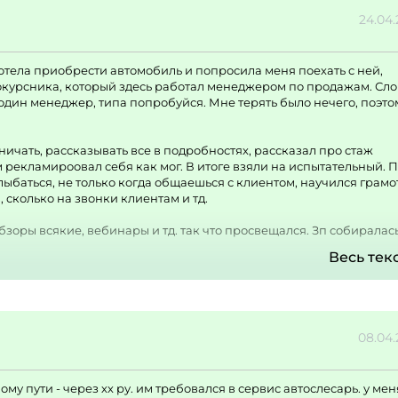
24.04
хотела приобрести автомобиль и попросила меня поехать с ней,
нокурсника, который здесь работал менеджером по продажам. Сл
е один менеджер, типа попробуйся. Мне терять было нечего, поэто
ичать, рассказывать все в подробностях, рассказал про стаж
м рекламироовал себя как мог. В итоге взяли на испытательный. 
ыбаться, не только когда общаешься с клиентом, научился грамо
, сколько на звонки клиентам и тд.
бзоры всякие, вебинары и тд. так что просвещался. Зп собиралас
е больше 20 было, потом дело пошло веселее.
Весь тек
, интересно, люди разные, постоянно в курсе новинок, мне нравит
08.04
му пути - через хх ру. им требовался в сервис автослесарь. у мен