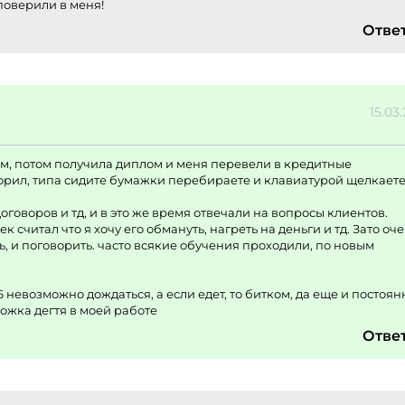
поверили в меня!
Отве
15.03
ом, потом получила диплом и меня перевели в кредитные
ворил, типа сидите бумажки перебираете и клавиатурой щелкаете
говоров и тд, и в это же время отвечали на вопросы клиентов.
считал что я хочу его обмануть, нагреть на деньги и тд. Зато оч
ь, и поговорить. часто всякие обучения проходили, по новым
6 невозможно дождаться, а если едет, то битком, да еще и постоян
ожка дегтя в моей работе
Отве