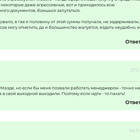
некоторые даже агрессивные, вот и приходилось всю
ного документов, боишься запутаться.
овало, в гае я половину от этой суммы получала, не задерживали, 
ов могу отметить, да и большинство жалуется, ездить неудобно, 
Отве
27.11
 Мазде, но если бы меня позвали работать менеджером - точно н
 в свой выходной выходили. Поэтому если идти - то пахать!
Отве
04.11