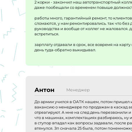
2 корки - закончил наш автотранспортный коллед
даже пообещали со временем повыше должност
работы много, гарантийный ремонт, то клиентов
сломаются, у нам ремонтировались. так что без 
руководства и вообще от коллег не жаловался. д
встретиться.
зарплату отдавали в срок, все вовремя на карту 
день туда-обратно выкидывал.
Антон
Менеджер
До армии учился в ОАТК нашем, потом пришел и н
вакансию о менеджере по продажам в каскад ав
отреагируют. А мне на след день перезвонили и 
что в машинах, комплектациях разбираюсь, ну 
в ступор впадал как вопросы задавали, после р
втянулся. Зп сначала 25 была, потом понемножк