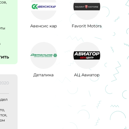
сов,
Авенсис кар
Favorit Motors
оты
в
тить
Деталика
АЦ Авиатор
.2020
идел
то,
тся,
том