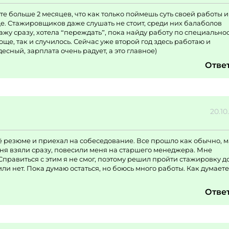
те больше 2 месяцев, что как только поймешь суть своей работы и
ще. Стажировщиков даже слушать не стоит, среди них балаболов
ажу сразу, хотела “переждать”, пока найду работу по специальнос
още, так и случилось. Сейчас уже второй год здесь работаю и
сный, зарплата очень радует, а это главное)
Отве
20.10
оё резюме и приехал на собеседование. Все прошло как обычно, 
еня взяли сразу, повесили меня на старшего менеджера. Мне
Справиться с этим я не смог, поэтому решил пройти стажировку д
или нет. Пока думаю остаться, но боюсь много работы. Как думаете
Отве