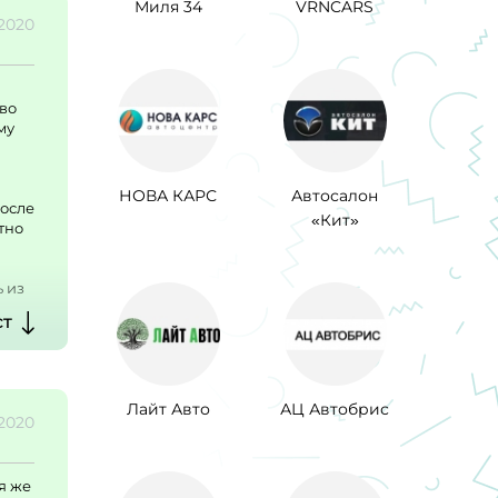
Миля 34
VRNCARS
.2020
ово
му
НОВА КАРС
Автосалон
После
«Кит»
тно
ь из
ст
ся
Лайт Авто
АЦ Автобрис
.2020
я же