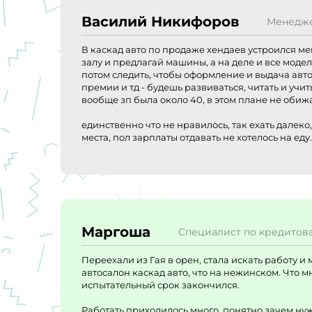
Василий Никифоров
Менедже
В каскад авто по продаже хендаев устроился ме
залу и предлагай машины, а на деле и все модел
потом следить, чтобы оформление и выдача авто
премии и тд - будешь развиваться, читать и уч
вообще зп была около 40, в этом плане не обиж
единственно что не нравилось, так ехать далеко
места, пол зарплаты отдавать не хотелось на еду.
Маргоша
Специалист по кредитов
Переехали из Гая в орен, стала искать работу 
автосалон каскад авто, что на нежинском. Что 
испытательный срок закончился.
Работать приходилось много, понятно зачем ну