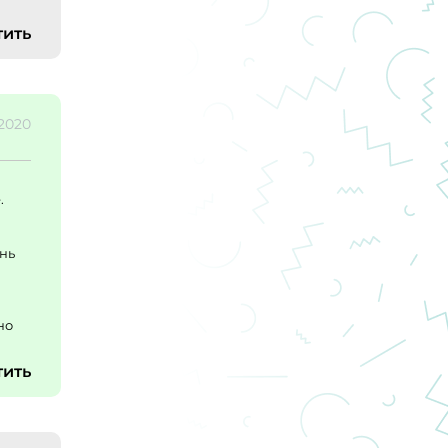
тить
.2020
.
ень
но
тить