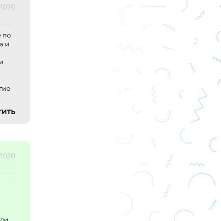
.2020
 по
а и
и
гие
тить
.2020
юди