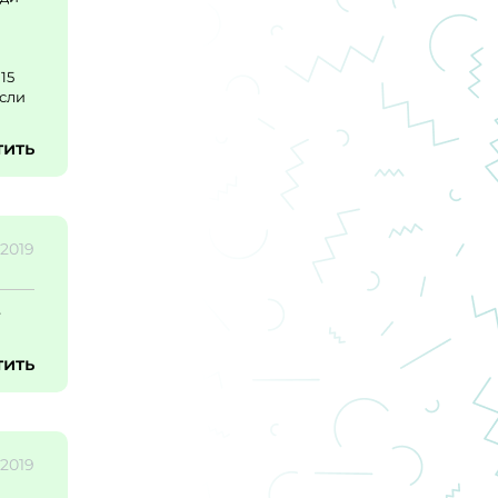
15
если
тить
.2019
е
тить
.2019