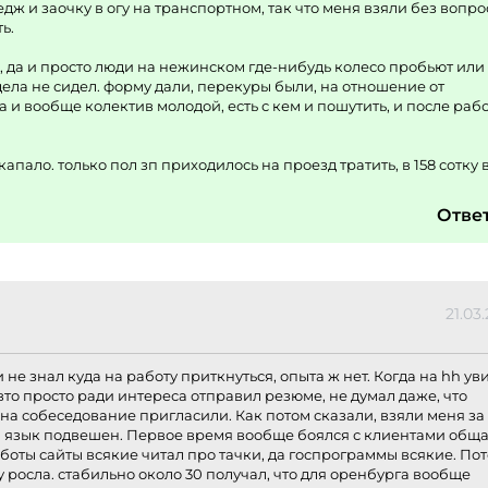
ж и заочку в огу на транспортном, так что меня взяли без вопро
ь.
, да и просто люди на нежинском где-нибудь колесо пробьют или
дела не сидел. форму дали, перекуры были, на отношение от
а и вообще колектив молодой, есть с кем и пошутить, и после раб
капало. только пол зп приходилось на проезд тратить, в 158 сотку 
Отве
21.03
е знал куда на работу приткнуться, опыта ж нет. Когда на hh ув
то просто ради интереса отправил резюме, не думал даже, что
на собеседование пригласили. Как потом сказали, взяли меня за 
и язык подвешен. Первое время вообще боялся с клиентами обща
аботы сайты всякие читал про тачки, да госпрограммы всякие. По
у росла. стабильно около 30 получал, что для оренбурга вообще