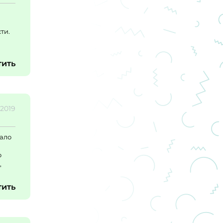
ти.
тить
.2019
мало
о
,
тить