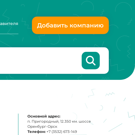
тавителя
Добавить компанию
Основной адрес:
п. Пригородный, 12.350 км. шоссе
Оренбург-Орск
Телефон:
+7 (3532) 673-149