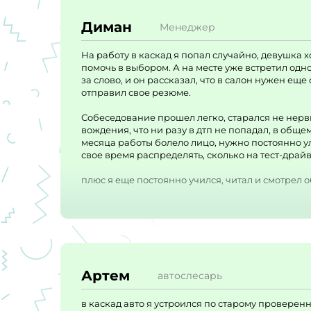
Диман
Менеджер
На работу в каскад я попал случайно, девушка 
помочь в выбором. А на месте уже встретил од
за слово, и он рассказал, что в салон нужен ещ
отправил свое резюме.
Собеседование прошел легко, старался не нервн
вождения, что ни разу в дтп не попадал, в обще
месяца работы болело лицо, нужно постоянно ул
свое время распределять, сколько на тест-драйв
плюс я еще постоянно учился, читал и смотрел о
оклада, процента от продаж и допов, сначала н
могу сказать что работой в каскад авто доволен
Артем
автослесарь
в каскад авто я устроился по старому проверенно