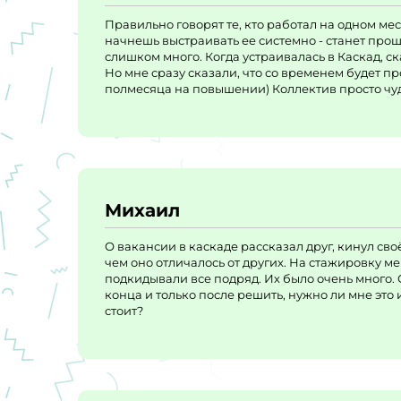
Правильно говорят те, кто работал на одном мес
начнешь выстраивать ее системно - станет про
слишком много. Когда устраивалась в Каскад, ск
Но мне сразу сказали, что со временем будет пр
полмесяца на повышении) Коллектив просто чуде
Михаил
О вакансии в каскаде рассказал друг, кинул св
чем оно отличалось от других. На стажировку м
подкидывали все подряд. Их было очень много. 
конца и только после решить, нужно ли мне это 
стоит?