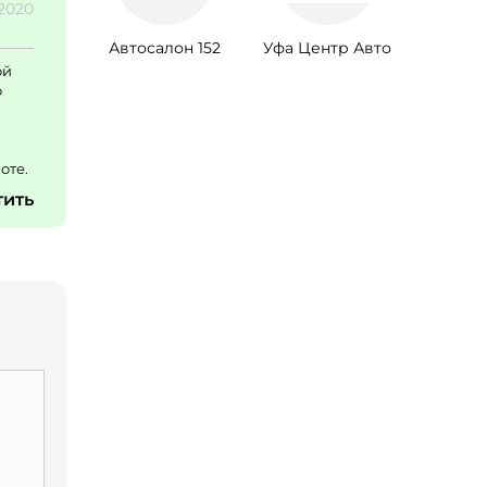
.2020
Автосалон 152
Уфа Центр Авто
ой
о
оте.
тить