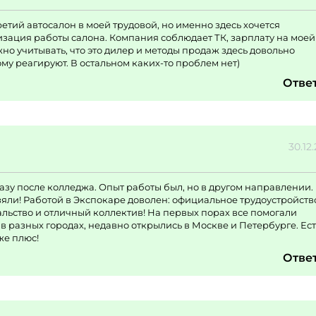
етий автосалон в моей трудовой, но именно здесь хочется
изация работы салона. Компания соблюдает ТК, зарплату на моей
но учитывать, что это дилер и методы продаж здесь довольно
му реагируют. В остальном каких-то проблем нет)
Отве
30.12
азу после колледжа. Опыт работы был, но в другом направлении.
 взяли! Работой в Экспокаре доволен: официальное трудоустройств
альство и отличный коллектив! На первых порах все помогали
 разных городах, недавно открылись в Москве и Петербурге. Ест
же плюс!
Отве