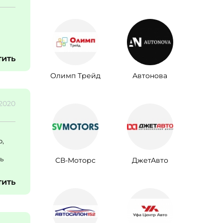
тить
Олимп Трейд
Автонова
.2020
о,
ь
СВ-Моторс
ДжетАвто
тить