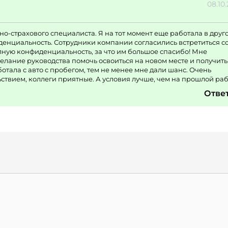
08.10
о-страхового специалиста. Я на тот момент еще работала в друг
енциальность. Сотрудники компании согласились встретиться с
лную конфиденциальность, за что им большое спасибо! Мне
лание руководства помочь освоиться на новом месте и получить
тала с авто с пробегом, тем не менее мне дали шанс. Очень
ьствием, коллеги приятные. А условия лучше, чем на прошлой раб
Отве