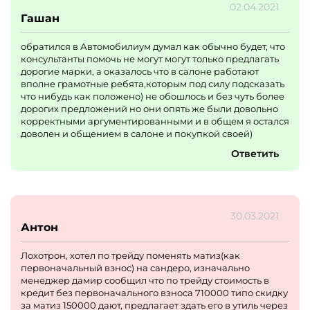
02.04.2021
Гашан
обратился в Автомобилиум думал как обычно будет, что
консультанты помочь не могут могут только предлагать
дорогие марки, а оказалось что в салоне работают
вполне грамотные ребята,которым под силу подсказать
что нибудь как положено) не обошлось и без чуть более
дорогих предложений но они опять же были довольно
корректными аргументированными и в общем я остался
доволен и общением в салоне и покупкой своей)
Ответить
30.03.2021
Антон
Лохотрон, хотел по трейду поменять матиз(как
первоначальный взнос) на сандеро, изначально
менеджер дамир сообщил что по трейду стоимость в
кредит без первоначального взноса 710000 типо скидку
за матиз 150000 дают, предлагает здать его в утиль через