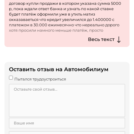
договор купли продажи в котором указана сумма 5000
р, пока ждали ответ банка и узнать по какой ставке
будет платёж оформили уже в утиль матиз
окказаваеться что кредит увеличился до 1.400000 с
платежом в 30.000 ежимесячно что нереально дорого
хотя просили намного меньше платёж, просто
посчитать, вообще пол дня в трубу, дак и документы на
Весь текст
матиз еле забрали типа мы документы подписали и
отдать его должны вернув им 10% от не совершенной
сделки, пытались впарить бу авто ужасного качаства!
Помогло только то что приедем с юристами и будем
разбираться, сразу же вернули документы. Хотелось
просто уничтожить этих менеджеров
Оставить отзыв на Автомобилиум
Пытался трудоустроиться