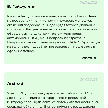
04.04.2021
В. Гайфуллин
Купил в Автодромиуме новехонькую Ладу Весту. Цена
на нее все таки пониже чем у иномарок. Менеджер
объяснил подробно как надо будет техобслуживание
проходить. Дал рекомендации и как с машиной зимой
обращаться, когда узнал что это у меня первый
автомобиль. Были у меня вопросы по страховке.
Например, какие случаи покрывает КАСКО. Страховщик
из салона все подробно мне рассказал. После этого я
оформил полисы.
Ответить
30.03.2021
Android
Уже как 2 дня я купил у друга отличный пассат В7, а
джетта моя пылилась в гараже, вот и решил найти по
быстрому салон куда слить ее потому что понадобились
средства, обкатал пол Екатеринбург но везде давали