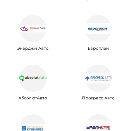
Энерджи Авто
Европлан
АбсолютАвто
Прогресс Авто