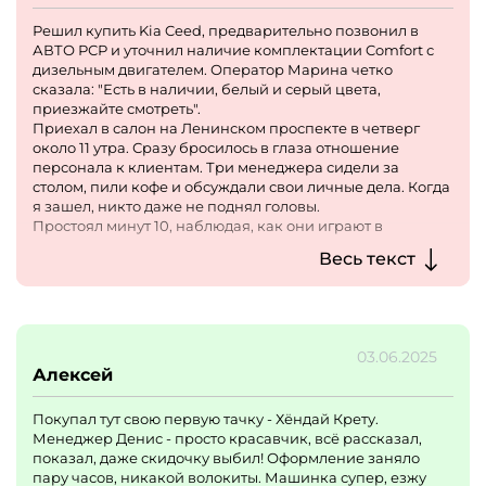
Решил купить Kia Ceed, предварительно позвонил в
АВТО РСР и уточнил наличие комплектации Comfort с
дизельным двигателем. Оператор Марина четко
сказала: "Есть в наличии, белый и серый цвета,
приезжайте смотреть".
Приехал в салон на Ленинском проспекте в четверг
около 11 утра. Сразу бросилось в глаза отношение
персонала к клиентам. Три менеджера сидели за
столом, пили кофе и обсуждали свои личные дела. Когда
я зашел, никто даже не поднял головы.
Простоял минут 10, наблюдая, как они играют в
телефоне и смеются над какими-то видео в TikTok.
Весь текст
Пришлось самому подойти и сказать: "Извините, я по
поводу Kia Ceed". Менеджер Алексей лениво поднялся,
даже не представился, спросил: "Какую машину хотите?"
Когда я объяснил, что звонил утром и договаривался о
просмотре, он сказал: "А, это вы звонили. Ну, таких
03.06.2025
машин у нас нет". На мой вопрос, как так получилось, что
Алексей
утром были, а сейчас нет, он пожал плечами: "Не знаю,
может, оператор ошиблась". Самое отвратительное -
Покупал тут свою первую тачку - Хёндай Крету.
когда я возмутился потраченным временем (ехал через
Менеджер Денис - просто красавчик, всё рассказал,
весь город), Алексей сказал: "А мы вас заставляли ехать?
показал, даже скидочку выбил! Оформление заняло
Надо было сначала еще раз перезвонить уточнить".
пару часов, никакой волокиты. Машинка супер, езжу
Хамство невероятное. Потом он нехотя предложил