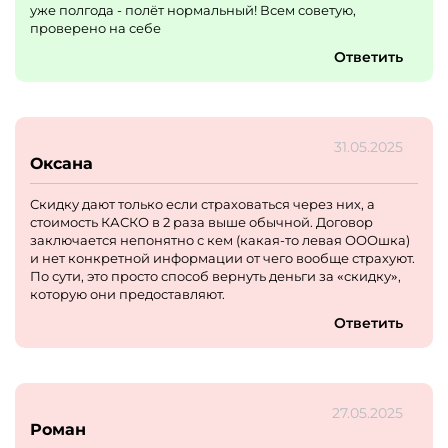
уже полгода - полёт нормальный! Всем советую,
посмотреть другие модели Kia, но было видно, что ему
проверено на себе
лень вставать с места. Когда я спросил про
характеристики Rio, он ответил: "Не помню, посмотрите
Ответить
в интернете". На вопрос о возможности тест-драйва
сказал: "Машина для тест-драйва на ремонте, когда
починят - неизвестно". В итоге потратил 3 часа на дорогу
и получил только испорченное настроение. Персонал
абсолютно не заинтересован в продажах, работают
31.05.2025
спустя рукава. Категорически не рекомендую этот
Оксана
салон.
Скидку дают только если страховаться через них, а
стоимость КАСКО в 2 раза выше обычной. Договор
заключается непонятно с кем (какая-то левая ОООшка)
и нет конкретной информации от чего вообще страхуют.
По сути, это просто способ вернуть деньги за «скидку»,
которую они предоставляют.
Ответить
27.05.2025
Роман