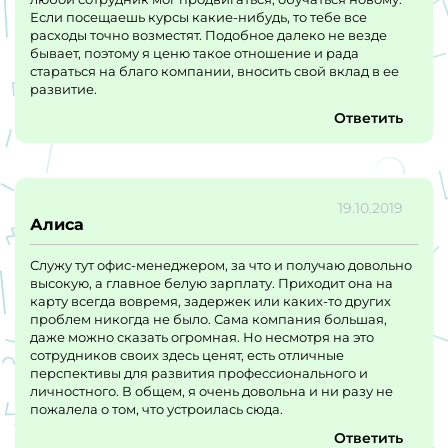
Если посещаешь курсы какие-нибудь, то тебе все
расходы точно возместят. Подобное далеко не везде
бывает, поэтому я ценю такое отношение и рада
стараться на благо компании, вносить свой вклад в ее
развитие.
Ответить
19.10.2019
Алиса
Служу тут офис-менеджером, за что и получаю довольно
высокую, а главное белую зарплату. Приходит она на
карту всегда вовремя, задержек или каких-то других
проблем никогда не было. Сама компания большая,
даже можно сказать огромная. Но несмотря на это
сотрудников своих здесь ценят, есть отличные
перспективы для развития профессионального и
личностного. В общем, я очень довольна и ни разу не
пожалела о том, что устроилась сюда.
Ответить