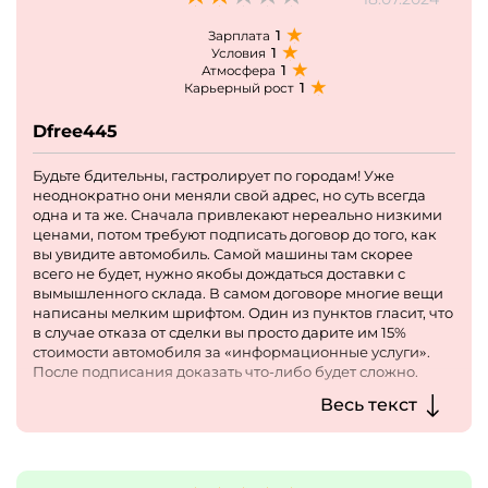
1
Зарплата
1
Условия
1
Атмосфера
1
Карьерный рост
Dfree445
Будьте бдительны, гастролирует по городам! Уже
неоднократно они меняли свой адрес, но суть всегда
одна и та же. Сначала привлекают нереально низкими
ценами, потом требуют подписать договор до того, как
вы увидите автомобиль. Самой машины там скорее
всего не будет, нужно якобы дождаться доставки с
вымышленного склада. В самом договоре многие вещи
написаны мелким шрифтом. Один из пунктов гласит, что
в случае отказа от сделки вы просто дарите им 15%
стоимости автомобиля за «информационные услуги».
После подписания доказать что-либо будет сложно.
Люди, которые вляпались в это, ждут машины месяцами.
Весь текст
Но самое страшное, что все это обходится потом дороже,
чем у официального дилера!