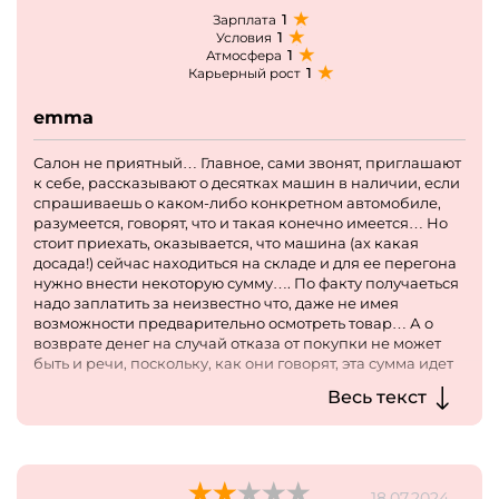
1
Зарплата
1
Условия
1
Атмосфера
1
Карьерный рост
emma
Салон не приятный… Главное, сами звонят, приглашают
к себе, рассказывают о десятках машин в наличии, если
спрашиваешь о каком-либо конкретном автомобиле,
разумеется, говорят, что и такая конечно имеется… Но
стоит приехать, оказывается, что машина (ах какая
досада!) сейчас находиться на складе и для ее перегона
нужно внести некоторую сумму…. По факту получаеться
надо заплатить за неизвестно что, даже не имея
возможности предварительно осмотреть товар… А о
возврате денег на случай отказа от покупки не может
быть и речи, поскольку, как они говорят, эта сумма идет
на оплату услуги по доставке…. С какой стати я должна
Весь текст
платить за кота в мешке?
18.07.2024