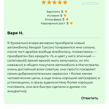
12.07.2024
5
Зарплата
5
Условия
5
Атмосфера
5
Карьерный рост
Варя Н.
Я буквально вчера вечером приобрела новый
автомобиль) Хендай Туксон) понравился мне сильно,
после тест-драйва вообще влюбилась, похвастаюсь —
приобретен без кредита =Ъ и цвет у него эпичный —
салатовый)) яркий яркий) мыть замучаюсь, но это
неважно) в общем покупала автомобиль в Магистрали,
очень достойный всем советую, они просто покаряют
своим доброжелательным сервисом + более менее
человеческие цены, а еще очень хороший автосервис и
установщики, я сразу аудиосистему более хорошую
поставила, они все быстро сделали и думаю что
аккуратно))
Ответить