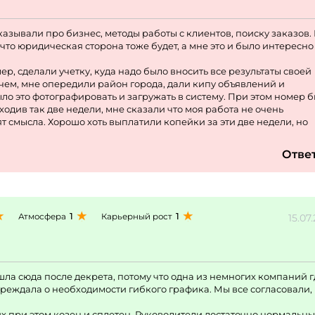
азывали про бизнес, методы работы с клиентов, поиску заказов.
что юридическая сторона тоже будет, а мне это и было интересно
, сделали учетку, куда надо было вносить все результаты своей
в чем, мне опередили район города, дали кипу объявлений и
ло это фотографировать и загружать в систему. При этом номер 
оходив так две недели, мне сказали что моя работа не очень
т смысла. Хорошо хоть выплатили копейки за эти две недели, но
Отве
1
1
Атмосфера
Карьерный рост
15.07
ла сюда после декрета, потому что одна из немногих компаний г
преждала о необходимости гибкого графика. Мы все согласовали,
х при этом козен и сплетен. Руководители достаточно нормальны