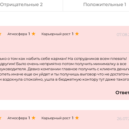
Отрицательные 2
Положительные 1
1
1
Атмосфера
Карьерный рост
07.08
ко о том как набить себе карман! На сотрудников всем плевать!
другим! Было очень неприятно потом получить минималку а все
руководителя. Девиз компании главное получить с клиента деньг
ерпеть иначе еще он уйдет и ты получишь выговор что не достаточ
 и вздохнула спокойно, ушла в бюджетную контору тут даже такого
Отве
1
1
Атмосфера
Карьерный рост
26.07