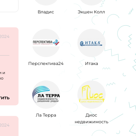
Владис
Экшен Колл
.2024
Перспектива24
Итака
и и
но
тить
Ла Терра
Диос
недвижимость
.2024