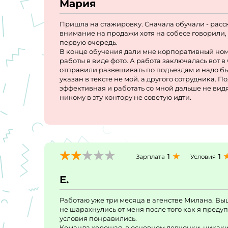
Мария
Пришла на стажировку. Сначала обучали - расск
внимание на продажи хотя на собесе говорили, 
первую очередь.
В конце обучения дали мне корпоративный номер
работы в виде фото. А работа заключалась вот 
отправили развешивать по подъездам и надо бы
указан в тексте не мой. а другого сотрудника. П
эффективная и работать со мной дальше не видя
никому в эту контору не советую идти.
1
1
Зарплата
Условия
Е.
Работаю уже три месяца в агенстве Милана. Выш
не шарахнулись от меня после того как я преду
условия понравились.
Команда хорошая, в основном девчонки, никаки